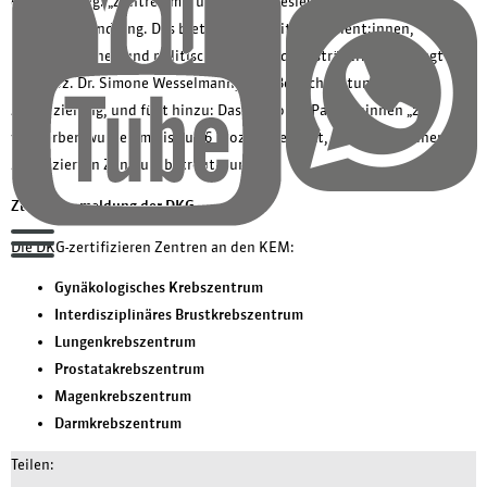
der Erhebung. „Zentren mit unserem Gütesiegel ermöglichen eine
bessere Behandlung. Das bietet Sicherheit für Patient:innen,
Behandler:innen und politische Entscheidungsträger:innen“, sagt
Priv.-Doz. Dr. Simone Wesselmann, DKG-Bereichsleitung
Zertifizierung, und fügt hinzu: Das Risiko für Patient:innen „zu
versterben wurde um bis zu 26 Prozent gesenkt, wenn sie in einem
zertifizierten Zentrum betreut wurden.“
Zur Pressemeldung der DKG
Die DKG-zertifizieren Zentren an den KEM:
Gynäkologisches Krebszentrum
Interdisziplinäres Brustkrebszentrum
Lungenkrebszentrum
Prostatakrebszentrum
Magenkrebszentrum
Darmkrebszentrum
Teilen: