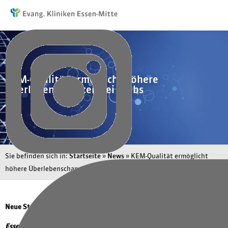
KEM-Qualität ermöglicht höhere
Überlebenschancen bei Krebs
Sie befinden sich in:
Startseite
»
News
»
KEM-Qualität ermöglicht
höhere Überlebenschancen bei Krebs
Neue Studie: Behandlungsvorteile in zertifizierten Zentren
Essen.
Eine jetzt veröffentlichte Studie belegt, dass Patient:innen