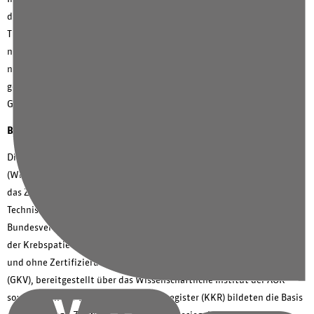
deren Angehörigen ein Gefühl von Sicherheit, die ideale Basis einer
Tumortherapie. Dass die neue Studie den Erfolg der Zertifizierungen
nun so deutlich belegt, beflügelt unsere Bemühungen und ist
natürlich ein ausschlaggebender Indikator bei der Wahl einer
geeigneten Klinik“, so Professor Philipp Harter, Direktor der Klinik für
Gynäkologie & Gynäkologische Onkologie.
Bessere Behandlung mit Gütesiegel – 26 % mehr Überlebenschancen
Die Studie „Wirksamkeit der Versorgung in onkologischen Zentren“
(WiZen) führte die Arbeitsgemeinschaft Deutscher Tumorzentren und
das Zentrum für Evidenzbasierte Gesundheitsversorgung der
Technischen Universität Dresden gemeinsam mit dem AOK-
Bundesverband durch. Im Fokus der Analyse stand u.a. das Überleben
der Krebspatient:innen nach Behandlungen in Krankenhäusern mit
und ohne Zertifizierung. Daten der gesetzlichen Krankenversicherung
(GKV), bereitgestellt über das Wissenschaftliche Institut der AOK
sowie Daten der vier klinischen Krebsregister (KKR) bildeten die Basis