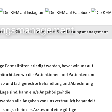
sungsmanagement
»
»
Aufnahme- & Entlassungsmanagement
ervice
Klinikwelt
e Formalitäten erledigt werden, bevor wir uns auf
üro bitten wir die Patientinnen und Patienten um
frist- und fachgerechte Behandlung und Abrechnung
 Lage sind, kann ein/e Angehörige/r die
werden alle Angaben von uns vertraulich behandelt.
isungsschein des Arztes und eine gültige