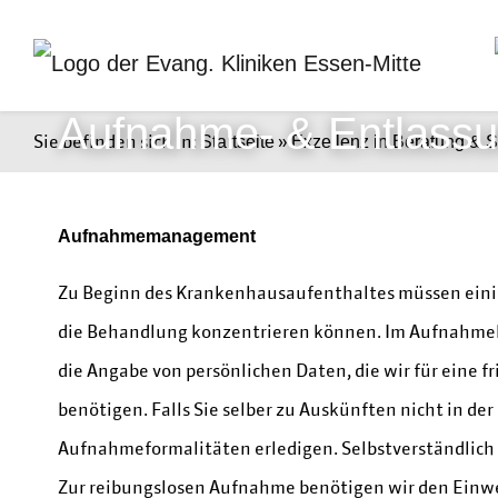
Aufnahme- & Entlas
Sie befinden sich in:
»
Startseite
Exzellenz in Beratung & S
Aufnahmemanagement
Zu Beginn des Krankenhausaufenthaltes müssen einig
die Behandlung konzentrieren können. Im Aufnahmeb
die Angabe von persönlichen Daten, die wir für eine 
benötigen. Falls Sie selber zu Auskünften nicht in der
Aufnahmeformalitäten erledigen. Selbstverständlich 
Zur reibungslosen Aufnahme benötigen wir den Einwe