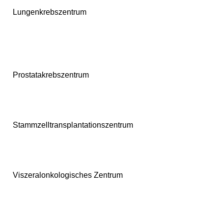
Lungenkrebszentrum
Thoraxchirurgie, Onkologie & Onkologische Palliativmedizin,
Pneumologie, Allergologie, Schlaf- & Beatmungsmedizin
Prostatakrebszentrum
Urologie, Kinderurologie & Urologische Onkologie
Stammzelltransplantationszentrum
Hämato-Onkologie & Stammzelltransplantation
Viszeralonkologisches Zentrum
Magenkrebszentrum