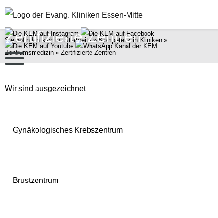
Suche öffnen
Zertifizierte Zentren
Sie befinden sich in:
Startseite
»
Kompetenz in Kliniken
»
Zentrumsmedizin
»
Zertifizierte Zentren
Wir sind ausgezeichnet
Gynäkologisches Krebszentrum
Gynäkologie & Gynäkologische Onkologie
Brustzentrum
Frauenheilkunde/Brustzentrum