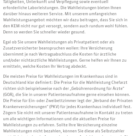
Tätigkeiten, Unterkunft und Verpflegung sowie eventuell
erforderliche Laborleistungen. Die Wahlleistungen bieten Ihnen
darüber hinaus weiteren Service. Mit unserem umfangreichen
Wahlleistungsangebot möchten wir dazu beitragen, dass Sie sich in
den KEM nicht nur gut versorgt, sondern auch rundum wohl fühlen.
Denn so werden Sie schneller wieder gesund.
Egal ob Sie unsere Wahlleistungen als Privatpatient oder als
Zusatzversicherter beanspruchen wollen: Ihre Versicherung
übernimmt je nach Vertragsabschluss die Kosten für ärztliche
und/oder nichtärztliche Wahlleistungen. Gerne helfen wir Ihnen zu
ermitteln, welche Kosten Ihr Vertrag abdeckt.
Die meisten Preise für Wahlleistungen im Krankenhaus sind in
Deutschland klar definiert: Die Preise für die Wahlleistung Chefarzt
richten sich beispielsweise nach der „Gebührenordnung für Ärzte“
(GOÄ), die Sie in unserer Patientenaufnahme gerne einsehen können.
Die Preise für Ein- oder Zweibettzimmer legt der „Verband der Privaten
Krankenversicherungen“ (PKV) für jedes Krankenhaus individuell fest.
Zögern Sie nicht mit unserer Patientenaufnahme in Kontakt zu treten
um alle wichtigen Informationen und die aktuellen Preise für
Wahlleistungen zu erfahren. Sollte Ihre Versicherung einzelne
Wahlleistungen nicht bezahlen, können Sie diese als Selbstzahler