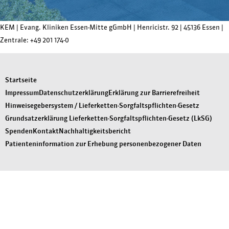
KEM |
Evang. Kliniken Essen-Mitte gGmbH
|
Henricistr. 92
|
45136 Essen
|
Zentrale:
+49 201 174-0
Startseite
Impressum
Datenschutzerklärung
Erklärung zur Barrierefreiheit
Hinweisegebersystem / Lieferketten-Sorgfaltspflichten-Gesetz
Grundsatzerklärung Lieferketten-Sorgfaltspflichten-Gesetz (LkSG)
Spenden
Kontakt
Nachhaltigkeitsbericht
Patienteninformation zur Erhebung personenbezogener Daten