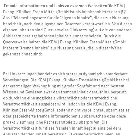
Fremde Informationen und Links zu externen Webseiten
Die KEM |
Evang. Kliniken Essen-Mitte gGmbH ist als Inhaltsanbieter nach § 7
Abs.1 Telemediengesetz für die “eigenen Inhalte”, die es zur Nutzung
bereithält, nach den allgemeinen Gesetzen verantwortlich. Von diesen
eigenen Inhalten sind Querverweise (Linksetzung) auf die von anderen
Anbietern bereitgehaltenen Inhalte zu unterscheiden. Durch die
Querverweise halten die KEM | Evang. Kliniken Essen-Mitte gGmbH
insofern “fremde Inhalte” zur Nutzung bereit, die in dieser Weise
gekennzeichnet sind:
Bei Linksetzungen handelt es sich stets um dynamisch veränderbare
Verweisungen. Die KEM | Evang. Kliniken Essen-Mitte gGmbH hat bei
der erstmaligen Verknüpfung mit großer Sorgfalt und nach bestem
Wissen und Gewissen zwar den fremden Inhalt daraufhin überprüft,
ob durch ihn eine mögliche zivilrechtliche oder strafrechtliche
Verantwortlichkeit ausgelöst wird, jedoch ist die KEM | Evang.
Kliniken Essen-Mitte gGmbH sodann nicht verpflichtet, übermittelte
oder gespeicherte fremde Informationen zu überwachen oder diese
proaktiv auf mögliche Rechtsverstöße zu überprüfen. Die
Verantwortlichkeit für diese fremden Inhalt liegt alleine bei dem
Anbieter, der den Inhalt bereithält. Etwaige Verpflichtungen, ab