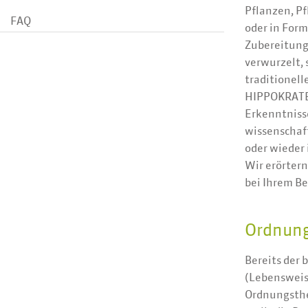
Pflanzen, Pf
FAQ
oder in Form
Zubereitunge
verwurzelt, 
traditionel
HIPPOKRATE
Erkenntniss
wissenschaf
oder wieder 
Wir erörter
bei Ihrem B
Ordnung
Bereits der 
(Lebensweis
Ordnungsth