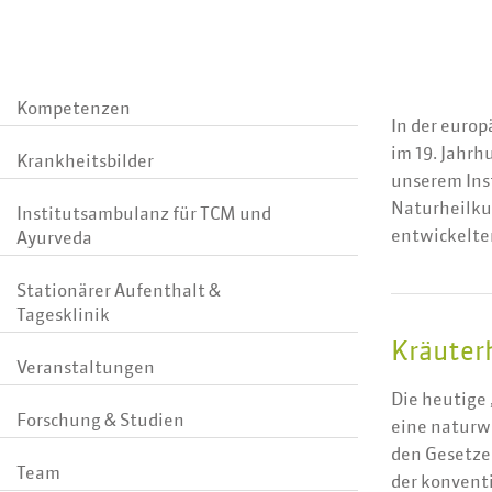
Kompetenzen
In der europ
im 19. Jahr
Krankheitsbilder
unserem Inst
Naturheilku
Institutsambulanz für TCM und
entwickelte
Ayurveda
Stationärer Aufenthalt &
Tagesklinik
Kräuter
Veranstaltungen
Die heutige 
Forschung & Studien
eine naturw
den Gesetz
Team
der konventi