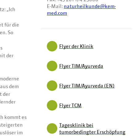
E-Mail:
naturheilkunde@kem-
z: „Ich
med.com
t für die
en. So
Flyer der Klinik
es
it der
Flyer TIM/Ayurveda
 moderne
Flyer TIM/Ayurveda (EN)
 aus dem
t der
dernder
Flyer TCM
rch kommt es
steigerten
Tagesklinik bei
tumorbedingter Erschöpfung
uslöser im