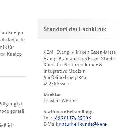
Standort der Fachklinik
tian Kneipp
de Rolle. In
nik für
KEM | Evang. Kliniken Essen-Mitte
von Kneipp
Evang. Krankenhaus Essen-Steele
Klinik für Naturheilkunde &
Integrative Medizin
Am Deimelsberg 34a
45276 Essen
Direktor
Dr. Marc Werner
Prägung ist
thode gemäß
Stationäre Behandlung
Tel.:
+49 201 174-25008
E-Mail:
naturheilkunde@kem-
ießlich