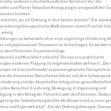
asis aller anderen naturheilkundlichen Verfahren dar. Der
dler und Pfarrer Sebastian Kneipp prägte sinngemäß den Sat
meisten kranken
t helfen, als ich Ordnung in ihre Seelen brachte“. D.h. konkre
ass ordnungstherapeutische Maßnahmen immer Priorität hab
. wenig
fstörungen zu behandeln ohne eine ungünstige Gliederung d
s und psychosoziale Stressoren zu hinterfragen. Es werden m
oder dem Patienten Zusammenhänge
ensstil und Krankheit erforscht. Die von uns praktizierte
rapie moderner Prägung ist folgendermaßen definiert: „Die
rapie ist eine multimodal zusammengesetzte Therapieform
xt der klassischen Naturheilverfahren mit dem Schwerpunk
eränderung und der dauerhaften Integration gesundheitsför
s den Bereichen Ernährung, Bewegung, Entspannung und
igung in den Alltag der Patientin oder des Patienten. Dadu
igerung der Selbstheilungskräfte des Körpers und zu einer ge
enz und Eigenaktivität“. Ziel der Ordnungstherapie: Stressa