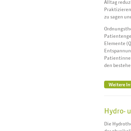
Alltag reduz
Praktiziere
zu sagen und
Ordnungsther
Patientenge
Elemente (Qi
Entspannung
Patientinnen
den bestehe
Weitere I
Hydro- 
Die Hydroth