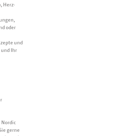
, Herz-
rungen,
ind oder
nzepte und
 und Ihr
r
 Nordic
Sie gerne