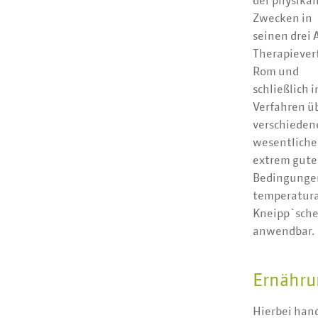
der physikal
Zwecken in
seinen drei 
Therapieverf
Rom und
schließlich
Verfahren üb
verschieden
wesentlicher
extrem gutes
Bedingungen
temperatura
Kneipp`sche
anwendbar.
Ernähru
Hierbei han