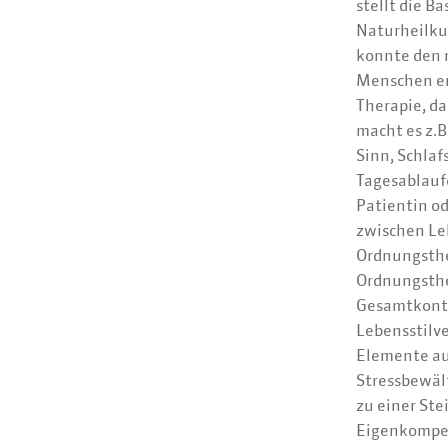
stellt die B
Naturheilkun
konnte den 
Menschen ers
Therapie, d
macht es z.B
Sinn, Schla
Tagesablaufe
Patientin 
zwischen Leb
Ordnungsthe
Ordnungsthe
Gesamtkonte
Lebensstilv
Elemente au
Stressbewält
zu einer Ste
Eigenkompet