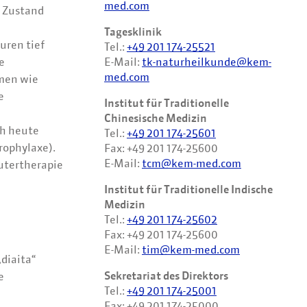
med.com
m Zustand
Tagesklinik
uren tief
Tel.:
+49 201 174-25521
e
E-Mail:
tk-naturheilkunde@kem-
med.com
amen wie
e
Institut für Traditionelle
Chinesische Medizin
ch heute
Tel.:
+49 201 174-25601
rophylaxe).
Fax: +49 201 174-25600
E-Mail:
tcm@kem-med.com
utertherapie
Institut für Traditionelle Indische
Medizin
Tel.:
+49 201 174-25602
Fax: +49 201 174-25600
E-Mail:
tim@kem-med.com
„diaita“
Sekretariat des Direktors
e
Tel.:
+49 201 174-25001
Fax: +49 201 174-25000