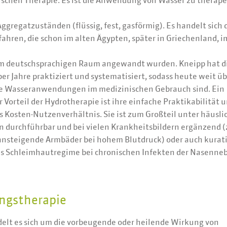
ischen Therapie. Es ist die Anwendung von Wasser zu therap
Aggregatzuständen (flüssig, fest, gasförmig). Es handelt sich
ahren, die schon im alten Ägypten, später in Griechenland, 
 im deutschsprachigen Raum angewandt wurden. Kneipp hat d
er Jahre praktiziert und systematisiert, sodass heute weit ü
e Wasseranwendungen im medizinischen Gebrauch sind. Ein
 Vorteil der Hydrotherapie ist ihre einfache Praktikabilität u
 Kosten-Nutzenverhältnis. Sie ist zum Großteil unter häusli
 durchführbar und bei vielen Krankheitsbildern ergänzend (z
nsteigende Armbäder bei hohem Blutdruck) oder auch kurativ
s Schleimhautregime bei chronischen Infekten der Nasenne
ngstherapie
delt es sich um die vorbeugende oder heilende Wirkung von