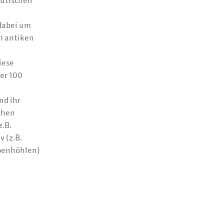
eutischen
 dabei um
im antiken
iese
ber 100
nd ihr
chen
.B.
 (z.B.
benhöhlen)