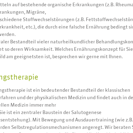
teln auf bestehende organische Erkrankungen (z.B. Rheuma
krankungen, Migräne,
rschiedene Stoffwechselstörungen (z.B. Fettstoffwechselstö
rkrankheit, etc.), die durch eine falsche Ernährung bedingt s
werden.
graler Bestandteil vieler naturheilkundlicher Behandlungsko
et so deren Wirksamkeit. Welches Ernährungskonzept für Sie
ld am geeignetsten ist, besprechen wir gerne mit Ihnen.
gstherapie
gstherapie ist ein bedeutender Bestandteil der klassischen
fahren und der physikalischen Medizin und findet auch in de
llen Medizin immer mehr
ie ist ein zentraler Baustein der Salutogenese
sentstehung). Mit Bewegung und Ausdauertraining (wie z.B.
rden Selbstregulationsmechanismen angeregt. Wir beraten 