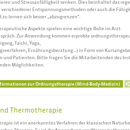
ieren und Stressanfälligkeit senken. Dies beinhaltet das reg
n verschiedener Entspannungsmethoden oder auch die Fähigk
 zu lernen sich besser „abzugrenzen“.
apeutische Aspekte spielen eine wichtige Rolle im Arzt-
spräch. Zur Anwendung kommen erprobte ordnungstherapeu
gong, Taichi, Yoga,
sverfahren, Ernährungsberatung…) in Form von Kursangebo
 und Patienten. Bitte fragen Sie die Mitarbeitenden des Ins
nden Möglichkeiten.
nformationen zur Ordnungstherapie (Mind-Body-Medizin)
und Thermotherapie
erapie ist ein anerkanntes Verfahren der klassischen Naturh