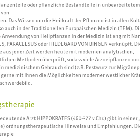
lanzenteile oder pflanzliche Bestandteile in unbearbeitete
 von
n. Das Wissen um die Heilkraft der Pflanzen ist in allen Kult
so auch in der Traditionellen Europäischen Medizin (TEM). Di
le Anwendung von Heilpflanzen in der Medizin ist eng mit N
S, PARACELSUS oder HILDEGARD VON BINGEN verknüpft. Di
e aus jener Zeit werden heute mit modernen analytischen,
tlichen Methoden überprüft, sodass viele Arzneipflanzen no
in medizinischem Gebrauch sind (z.B. Pestwurz zur Migränep
n gerne mit Ihnen die Möglichkeiten moderner westlicher Krä
eschwerdebild.
stherapie
bedeutende Arzt HIPPOKRATES (460-377 v.Chr.) gibt in seiner 
e) ordnungstherapeutische Hinweise und Empfehlungen. Di
erapie