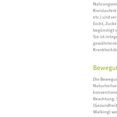
Nahrungsmit
Kreislaufer
etc.) und ve
Gicht, Zucke
begünstigt 
Sie ist inte
gewährleist
Krankheitsbi
Bewegun
Die Bewegun
Naturheilver
konventione
Beachtung. S
(Gesundheit
Walking) we