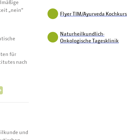
elmäßige
eit „nein“
Flyer TIM/Ayurveda Kochkurs
Naturheilkundlich-
tische
Onkologische Tagesklinik
ten für
titutes nach
eilkunde und