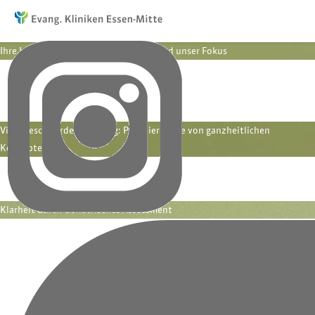
Ihre Lebensqualität und Autonomie sind unser Fokus
Gemeinsam formulieren wir Ihre Behandlungsziele – ein spezialisiertes
Team aus unterschiedlichen Fachbereichen unterstützt Sie individuell
auf dem Weg zurück in Ihren Alltag.
Viele Beschwerden, ein Weg: Profitieren Sie von ganzheitlichen
Konzepten
Wir behandeln neben der akuten Erkrankung auch alle weiteren
Beeinträchtigungen unserer geriatrischen Patientinnen und Patienten.
Klarheit durch Geriatrisches Assessment
Wir nehmen eine Bedarfsanalyse vor und testen umfassend, wo
Störungen bestehen, erkennen den Unterstützungsbedarf und
behandeln gezielt. Ihr individuelles Therapieprogramm umfasst Einzel-
und Gruppentherapien aus Krankengymnastik, Ergotherapie und
Logopädie.