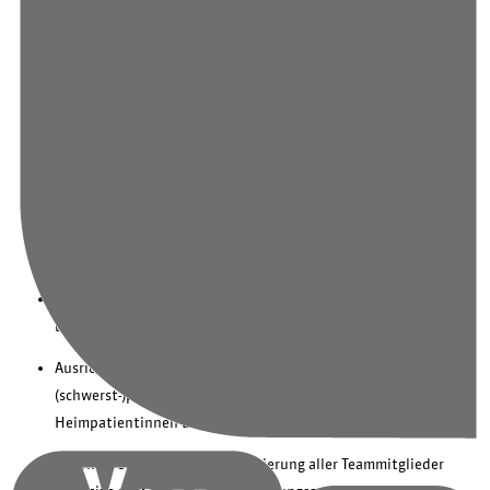
Fort- und Weiterbildungen
Veranstaltungen
Behandlung der Haupterkrankung ohne Vernachlässigung
chronischer Nebenerkrankungen
Ganzheitliches Behandlungskonzept: Akutmedizinische
Versorgung mit Fokus auf das Wiedererlangen von
Selbstständigkeit und Unabhängigkeit
Ziele sind der Erhalt bzw. die Förderung von Selbstständigkeit
und Alltagskompetenz
Ausrichtung der Akutgeriatrie auch an
(schwerst-)pflegebedürftige Patientinnen und Patienten bzw.
Heimpatientinnen und -patienten
Besondere geriatrische Qualifizierung aller Teammitglieder