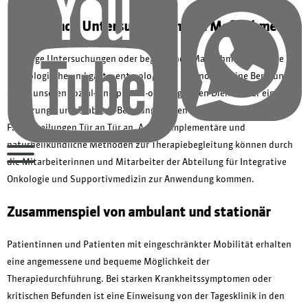
Begleitende Untersuchungen und Maßnahmen
Wichtige Untersuchungen oder begleitende Maßnahmen, z.B. eine
kardiologische und gastroenterologische Diagnostik, eine Beratung
durch unseren sozial- und psycho-onkologischen Dienst oder eine
Ernährungs- und Diabetes-Beratung, bieten wir über andere
Fachabteilungen Tür an Tür an. Auch komplementäre und
naturheilkundliche Methoden zur Therapiebegleitung können durch
die Mitarbeiterinnen und Mitarbeiter der Abteilung für Integrative
Onkologie und Supportivmedizin zur Anwendung kommen.
Zusammenspiel von ambulant und stationär
Patientinnen und Patienten mit eingeschränkter Mobilität erhalten
eine angemessene und bequeme Möglichkeit der
Therapiedurchführung. Bei starken Krankheitssymptomen oder
kritischen Befunden ist eine Einweisung von der Tagesklinik in den