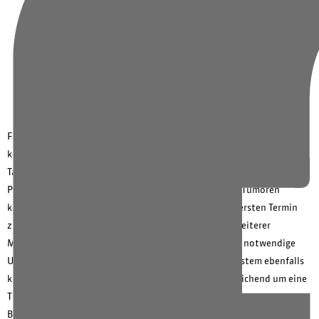
Informationen für Zuweisende
Veranstaltungen
Team
Fast alle modernen Behandlungen der Internistischen Onkologie
können ambulant durchgeführt werden. In unserer onkologischen
Tagesklinik behandeln und beraten wir an Krebs erkrankte
Patientinnen und Patienten. Bei neudiagnostizierten Tumoren
können wir in der Regel innerhalb weniger Tage einen ersten Termin
zur Sichtung der Befunde und Beratung hinsichtlich weiterer
Maßnahmen anbieten. Falls noch erforderlich, können notwendige
Untersuchungen oder Maßnahmen wie z. B. ein Portsystem ebenfalls
kurzfristig organisiert werden. Sind die Befunde ausreichend um eine
Therapieentscheidung zu treffen, werden die
Behandlungsmöglichkeiten ausführlich mit den Betroffenen und