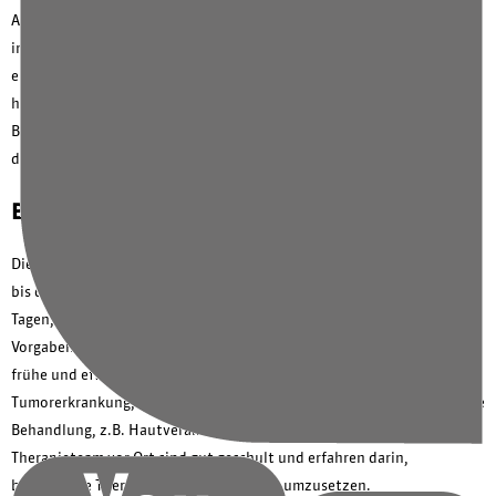
Angehörigen besprochen und geplant. Wichtig ist uns dabei, die
individuelle Situation des Einzelnen in das Behandlungskonzept mit
einzubeziehen. Zu den Beratungsgesprächen können die Angehörigen
hinzukommen, eine Anmeldung vorab ist nicht erforderlich. Wichtige
Besprechungen versuchen wir in geschlossenen Räumen individuell
durchzuführen.
Behandlung
Die eigentlichen Behandlungen, meist in Form von Infusionen in ein-
bis dreiwöchigen Zyklen an einem oder auch an aufeinanderfolgenden
Tagen, werden durch ein spezialisiert geschultes Team nach festen
Vorgaben verabreicht. Wir legen auch großen Wert auf die möglichst
frühe und effektive Behandlung von Symptomen durch die
Tumorerkrankung, wie z.B. Schmerzen, oder auch Symptome durch die
Behandlung, z.B. Hautveränderungen. Unsere Ärzte und das
Therapieteam vor Ort sind gut geschult und erfahren darin,
begleitende Therapiemaßnahmen direkt umzusetzen.