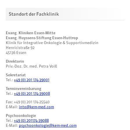
Standort der Fachklinik
Evang. Kliniken Essen-Mitte
Evang. Huyssens-Stiftung Essen-Huttrop
Klinik für Integrative Onkologie & Supportivmedizin
Henricistraße 92
45136 Essen
Direktorin
Priv.-Doz. Dr. med. Petra Voiß
Sekretariat
Tel.:
+49 (0) 201 174-39001
Terminvereinbarung
Tel.:
+49 (0) 201 174-39008
Fax: +49 (0) 201 174-25540
E-Mail:
into@kem-med.com
Psychoonkologie
Tel.:
+49 (0) 201174-39088
E-Mail:
psychoonkologie@kem-med.com