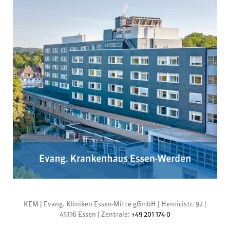
KEM |
Evang. Kliniken Essen-Mitte gGmbH
|
Henricistr. 92
|
45136 Essen
|
Zentrale:
+49 201 174-0