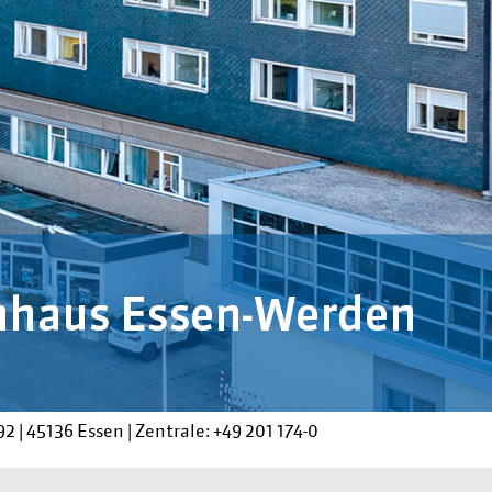
92
|
45136 Essen
|
Zentrale:
+49 201 174-0