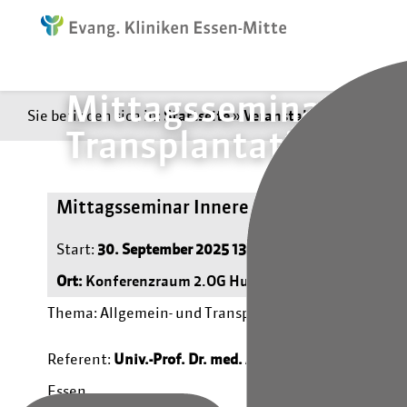
Mittagsseminar Inne
Sie befinden sich in:
Startseite
»
Veranstaltungen
»
Mitta
Transplantationschi
Mittagsseminar Innere Medizin „Allgemei
Start:
30. September 2025 13:30 Uhr
| Ende:
30. Sept
Ort:
Konferenzraum 2.OG Huyssens-Stiftung
Thema: Allgemein- und Transplantationschirurgie
Referent:
Univ.-Prof. Dr. med. Arzu Özcelik
Leitung Le
Essen