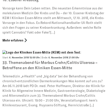
Vorsorge kann Dein Leben retten. Die neuesten Erkenntnisse aus der
molekularen Medizin Der Krebs und Du – der 10. Essener Krebstag der
KEM I Kliniken Essen-Mitte stellt am Mittwoch, 17.10. 2018, die Krebs-
Vorsorge in den Fokus. Ex-Rekord-Nationalhandballer Uli Roth stellt
sich den Fragen zu seiner Krebserkrankung. Außerdem: welche Rolle
spielt Cannabis? Fakt oder Fake?[...]
Mehr erfahren
Start:
6. November 2018 19:00 Uhr
| Ende:
6. November 2018 21:00 Uhr
33. Themenabend für Morbus Crohn/Colitis Ulcerosa –
Betroffene an den Kliniken Essen-Mitte
Telemedizin „e-Health“ und „big data“ bei der Behandlung von
chronisch-entzündlichen Darmerkrankungen Was kommt auf uns zu?
Am 06.11.2018 lädt PD Dr. med. Peter Hoffmann, Direktor der Klinik für
Klinik für Allgemeine Innere Medizin, Gastroenterologie, Diabetologie
und Altersmedizin zum 33. Themenabend Morbus Crohn/Colitis
Ulcersoa ein. Uhrzeit: 19:00 – 21:00 Uhr, Veranstaltungsort: kem’s
Klinikrestaurant, Evang. Huyssens-Stiftung, Hernricistraße […]