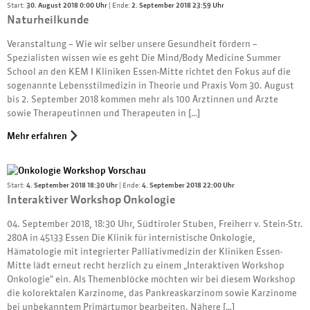
Start:
30. August 2018 0:00 Uhr
| Ende:
2. September 2018 23:59 Uhr
Naturheilkunde
Veranstaltung – Wie wir selber unsere Gesundheit fördern –
Spezialisten wissen wie es geht Die Mind/Body Medicine Summer
School an den KEM I Kliniken Essen-Mitte richtet den Fokus auf die
sogenannte Lebensstilmedizin in Theorie und Praxis Vom 30. August
bis 2. September 2018 kommen mehr als 100 Ärztinnen und Ärzte
sowie Therapeutinnen und Therapeuten in […]
Mehr erfahren
Start:
4. September 2018 18:30 Uhr
| Ende:
4. September 2018 22:00 Uhr
Interaktiver Workshop Onkologie
04. September 2018, 18:30 Uhr, Südtiroler Stuben, Freiherr v. Stein-Str.
280A in 45133 Essen Die Klinik für internistische Onkologie,
Hämatologie mit integrierter Palliativmedizin der Kliniken Essen-
Mitte lädt erneut recht herzlich zu einem „Interaktiven Workshop
Onkologie“ ein. Als Themenblöcke möchten wir bei diesem Workshop
die kolorektalen Karzinome, das Pankreaskarzinom sowie Karzinome
bei unbekanntem Primärtumor bearbeiten. Nähere […]