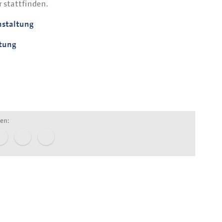
 stattfinden.
nstaltung
ltung
len: