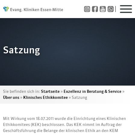
Satzung
Sie befinden sich in:
Startseite
»
Exzellenz in Beratung & Service
»
Über uns
»
Klinisches Ethikkomitee
»
Satzung
Mit Wirkung vom 18.07.2011 wurde die Einrichtung eines Klinischen
Ethikkomitees (KEK) beschlossen. Das KEK nimmt im Auftrag der
Geschäftsführung die Belange der klinischen Ethik an den KEM