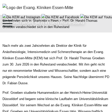
Prof. Dr. Harald-Thomas Groeben
Sie befinden sich in:
Startseite
»
News
»
Prof. Dr. Harald-Thomas
verabschiedet sich in den Ruhestand
Groeben verabschiedet sich in den Ruhestand
Nach mehr als zwei Jahrzehnten als Direktor der
Klinik für
Anästhesiologie, Intensivmedizin und Schmerztherapie
an den Evang.
Kliniken Essen-Mitte (KEM) hat sich Prof. Dr. Harald Thomas Groeben
zum 30. Juni 2026 in den Ruhestand verabschiedet. Mit ihm geht nicht
nur ein renommierter Mediziner und Wissenschaftler, sondern auch eine
prägende Persönlichkeit unseres Hauses. Seine Nachfolge übernimmt PD
Dr. Fabian Dusse.
Prof. Groeben studierte Humanmedizin an der Heinrich-Heine-Universität
Düsseldorf und begann seine klinische Laufbahn am Universitätsklinikum
Düsseldorf. Vor seinem Wechsel an die Evang. Klini­ken Essen-Mitte war
Prof. Groeben am Universitätsklinikum Essen tätig. Wissenschaftlich