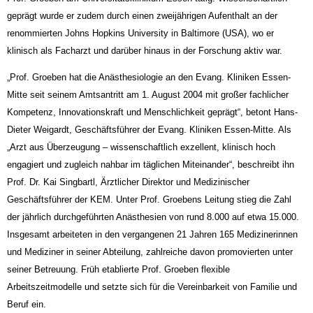
geprägt wurde er zudem durch einen zweijährigen Aufenthalt an der
renommierten Johns Hopkins University in Baltimore (USA), wo er
klinisch als Facharzt und darüber hinaus in der Forschung aktiv war.
„Prof. Groeben hat die Anästhesiologie an den Evang. Kliniken Essen-
Mitte seit seinem Amtsantritt am 1. August 2004 mit großer fachlicher
Kompetenz, Innovationskraft und Menschlichkeit geprägt“, be­tont Hans-
Dieter Weigardt, Geschäftsführer der Evang. Kliniken Essen-Mitte. Als
„Arzt aus Überzeu­gung – wissenschaftlich exzellent, klinisch hoch
engagiert und zugleich nahbar im täglichen Miteinan­der“, beschreibt ihn
Prof. Dr. Kai Singbartl, Ärztlicher Direktor und Medizinischer
Geschäftsführer der KEM. Unter Prof. Groebens Leitung stieg die Zahl
der jährlich durchgeführten Anästhesien von rund 8.000 auf etwa 15.000.
Insgesamt arbeiteten in den vergangenen 21 Jahren 165 Medizinerinnen
und Mediziner in seiner Abteilung, zahlreiche davon promovierten unter
seiner Betreuung. Früh etablierte Prof. Groeben flexible
Arbeitszeitmodelle und setzte sich für die Vereinbarkeit von Familie und
Beruf ein.