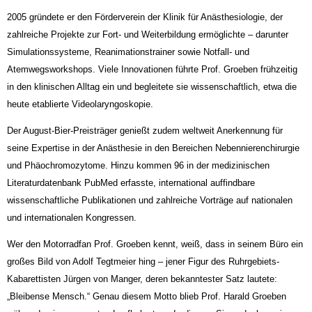
2005 gründete er den Förderverein der Klinik für Anästhesiologie, der
zahlreiche Projekte zur Fort- und Weiterbildung ermöglichte – darunter
Simulationssysteme, Reanimationstrainer sowie Notfall- und
Atemwegsworkshops. Viele Innovationen führte Prof. Groeben frühzeitig
in den klinischen Alltag ein und begleitete sie wissenschaftlich, etwa die
heute etablierte Videolaryngoskopie.
Der August-Bier-Preisträger genießt zudem weltweit Anerkennung für
seine Expertise in der Anästhe­sie in den Bereichen Nebennierenchirurgie
und Phäochromozytome. Hinzu kommen 96 in der medizi­nischen
Literaturdatenbank PubMed erfasste, international auffindbare
wissenschaftliche Publikatio­nen und zahlreiche Vorträge auf nationalen
und internationalen Kongressen.
Wer den Motorradfan Prof. Groeben kennt, weiß, dass in seinem Büro ein
großes Bild von Adolf Tegt­meier hing – jener Figur des Ruhrgebiets-
Kabarettisten Jürgen von Manger, deren bekanntester Satz lautete:
„Bleibense Mensch.“ Genau diesem Motto blieb Prof. Harald Groeben