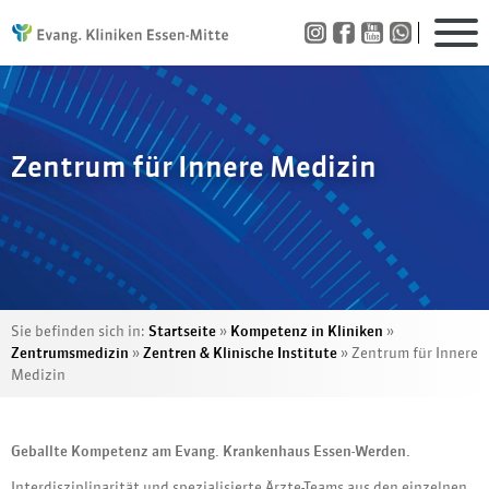
Zentrum für Innere Medizin
Sie befinden sich in:
Startseite
»
Kompetenz in Kliniken
»
Zentrumsmedizin
»
Zentren & Klinische Institute
»
Zentrum für Innere
Medizin
Geballte Kompetenz am Evang. Krankenhaus Essen-Werden.
Interdisziplinarität und spezialisierte Ärzte-Teams aus den einzelnen