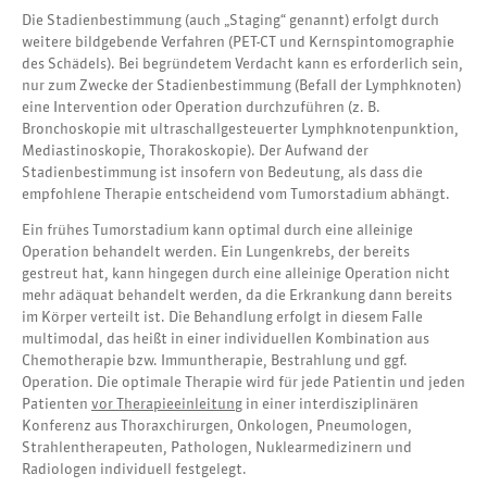
Die Stadienbestimmung (auch „Staging“ genannt) erfolgt durch
weitere bildgebende Verfahren (PET-CT und Kernspintomographie
des Schädels). Bei begründetem Verdacht kann es erforderlich sein,
nur zum Zwecke der Stadienbestimmung (Befall der Lymphknoten)
eine Intervention oder Operation durchzuführen (z. B.
Bronchoskopie mit ultraschallgesteuerter Lymphknotenpunktion,
Mediastinoskopie, Thorakoskopie). Der Aufwand der
Stadienbestimmung ist insofern von Bedeutung, als dass die
empfohlene Therapie entscheidend vom Tumorstadium abhängt.
Ein frühes Tumorstadium kann optimal durch eine alleinige
Operation behandelt werden. Ein Lungenkrebs, der bereits
gestreut hat, kann hingegen durch eine alleinige Operation nicht
mehr adäquat behandelt werden, da die Erkrankung dann bereits
im Körper verteilt ist. Die Behandlung erfolgt in diesem Falle
multimodal, das heißt in einer individuellen Kombination aus
Chemotherapie bzw. Immuntherapie, Bestrahlung und ggf.
Operation. Die optimale Therapie wird für jede Patientin und jeden
Patienten
vor Therapieeinleitung
in einer interdisziplinären
Konferenz aus Thoraxchirurgen, Onkologen, Pneumologen,
Strahlentherapeuten, Pathologen, Nuklearmedizinern und
Radiologen individuell festgelegt.