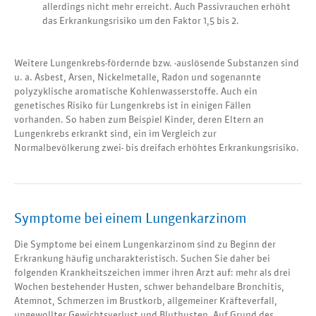
allerdings nicht mehr erreicht. Auch Passivrauchen erhöht
das Erkrankungsrisiko um den Faktor 1,5 bis 2.
Weitere Lungenkrebs-fördernde bzw. -auslösende Substanzen sind
u. a. Asbest, Arsen, Nickelmetalle, Radon und sogenannte
polyzyklische aromatische Kohlenwasserstoffe. Auch ein
genetisches Risiko für Lungenkrebs ist in einigen Fällen
vorhanden. So haben zum Beispiel Kinder, deren Eltern an
Lungenkrebs erkrankt sind, ein im Vergleich zur
Normalbevölkerung zwei- bis dreifach erhöhtes Erkrankungsrisiko.
Symptome bei einem Lungenkarzinom
Die Symptome bei einem Lungenkarzinom sind zu Beginn der
Erkrankung häufig uncharakteristisch. Suchen Sie daher bei
folgenden Krankheitszeichen immer ihren Arzt auf: mehr als drei
Wochen bestehender Husten, schwer behandelbare Bronchitis,
Atemnot, Schmerzen im Brustkorb, allgemeiner Kräfteverfall,
ungewollter Gewichtsverlust und Bluthusten. Auf Grund des