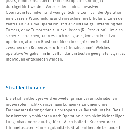
(RATS, Roboterassistierte Thorakoskopische Chirurgie)
durchgeführt werden. Vorteile der minimal-invasiven
Operationstechniken sind weniger Schmerzen nach der Operation,
eine bessere Wundheilung und eine schnellere Erholung. Eines der
zentralen Ziele der Operation ist die vollständige Entfernung des
Tumors, ohne Tumorreste zurückzulassen (R0-Resektion). Um dies
sicher zu erreichen, kann es auch nötig sein, konventionell zu
operieren, also den Brustkorb über einen größeren Schnitt
zwischen den Rippen zu eröffnen (Thorakotomie). Welches
operative Vorgehen im Einzelfall das am besten geeignete ist, muss
individuell entschieden werden.
Strahlentherapie
Die Strahlentherapie wird entweder primär bei umschriebenen
inoperablen nicht- kleinzelligen Lungenkarzinomen ohne
Fernmetastasierung oder als postoperative Bestrahlung bei Befall
bestimmter Lymphknoten nach Operation eines nicht-kleinzelligen
Lungenkarzinoms durchgeführt. Auch isolierte Knochen- oder
Hirnmetastasen können gut mittels Strahlentherapie behandelt