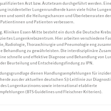
ualifizierten Arzt bzw. Ärzteteam durchgeführt werden. Eine
ung inzidenteller Lungenrundherde kann viele frühe Lunge
eren und somit die Heilungschancen und Überlebensraten der
 Patientinnen und Patienten verbessern.
. Kliniken Essen-Mitte besteht ein durch die Deutsche Krebs
fiziertes Lungenkrebszentrum. Hier arbeiten verschiedene Fa
ie, Radiologie, Thoraxchirurgie und Pneumologie eng zusa
le Behandlung zu gewährleisten. Die interdisziplinäre Zusa
eine schnelle und effektive Diagnose und Behandlung von Lu
n der Beurteilung und Entscheidungsfindung zu IPN.
idungsgrundlage dienen Handlungsempfehlungen für inziden
erde aus der aktuellen deutschen S3-Leitlinie zur Diagnost
des Lungenkarzinoms sowie international etablierte
pfehlungen (BTS-Guidelines und Fleischner-Kriterien).