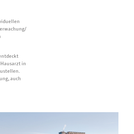
viduellen
berwachung/
n
 entdeckt
 Hausarzt in
ustellen.
lung, auch