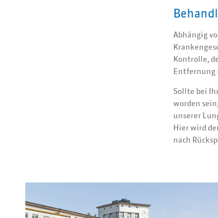
Behand
Abhängig von
Krankengesc
Kontrolle, 
Entfernung 
Sollte bei 
worden sein,
unserer Lun
Hier wird d
nach Rückspr