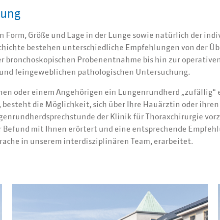
lung
 Form, Größe und Lage in der Lunge sowie natürlich der indi
hichte bestehen unterschiedliche Empfehlungen von der Ü
der bronchoskopischen Probenentnahme bis hin zur operative
und feingeweblichen pathologischen Untersuchung.
Ihnen oder einem Angehörigen ein Lungenrundherd „zufällig“
 besteht die Möglichkeit, sich über Ihre Hauärztin oder ihren
genrundherdsprechstunde der Klinik für Thoraxchirurgie vorz
er Befund mit Ihnen erörtert und eine entsprechende Empfeh
ache in unserem interdisziplinären Team, erarbeitet.