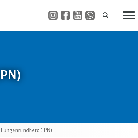
Suche öffnen
IPN)
e) Lungenrundherd (IPN)