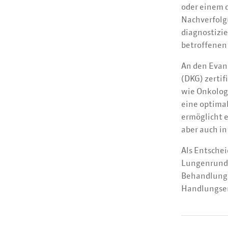
oder einem q
Nachverfolg
diagnostizi
betroffenen
An den Evang
(DKG) zerti
wie Onkolog
eine optima
ermöglicht 
aber auch i
Als Entsche
Lungenrundh
Behandlung 
Handlungsem