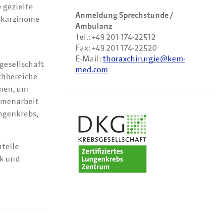
 gezielte
Anmeldung Sprechstunde /
nkarzinome
Ambulanz
Tel.: +49 201 174-22512
Fax: +49 201 174-22520
E-Mail:
thoraxchirurgie@kem-
gesellschaft
med.com
chbereiche
mmen, um
mmenarbeit
ngenkrebs,
telle
ik und