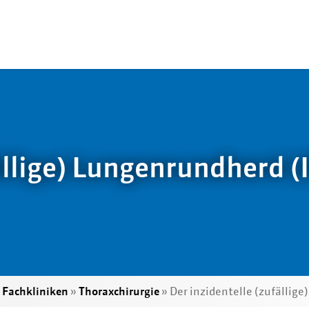
ällige) Lungenrundherd (
»
Fachkliniken
»
Thoraxchirurgie
»
Der inzidentelle (zufällig