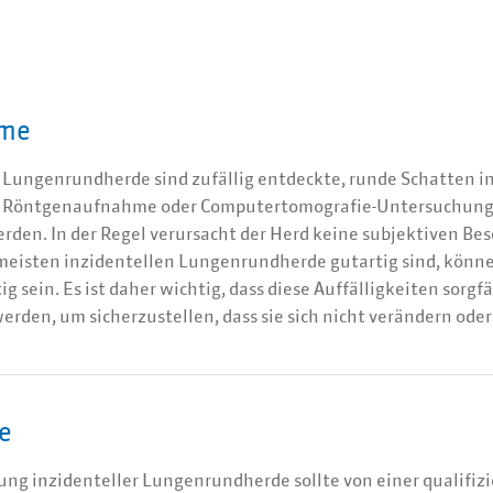
me
 Lungenrundherde sind zufällig entdeckte, runde Schatten in
er Röntgenaufnahme oder Computertomografie-Untersuchung
rden. In der Regel verursacht der Herd keine subjektiven Be
meisten inzidentellen Lungenrundherde gutartig sind, könne
g sein. Es ist daher wichtig, dass diese Auffälligkeiten sorgfä
rden, um sicherzustellen, dass sie sich nicht verändern ode
e
ung inzidenteller Lungenrundherde sollte von einer qualifizi