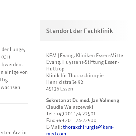
Standort der Fachklinik
 der Lunge,
KEM | Evang. Kliniken Essen-Mitte
 (CT)
Evang. Huyssens-Stiftung Essen-
schwerden.
Huttrop
n einige von
Klinik für Thoraxchirurgie
ltig
Henricistraße 92
r wachsen.
45136 Essen
Sekretariat Dr. med. Jan Volmerig
Claudia Walaszewski
Tel.: +49 201 174-22501
Fax: +49 201 174-22500
E-Mail:
thoraxchirurgie@kem-
erten Ärztin
med.com