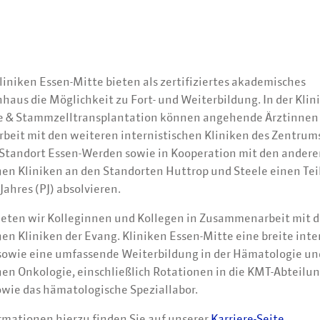
liniken Essen-Mitte bieten als zertifiziertes akademisches
aus die Möglichkeit zu Fort- und Weiterbildung. In der Klini
 & Stammzelltransplantation können angehende Ärztinnen 
eit mit den weiteren internistischen Kliniken des Zentrums
Standort Essen-Werden sowie in Kooperation mit den ander
hen Kliniken an den Standorten Huttrop und Steele einen Teil
Jahres (PJ) absolvieren.
eten wir Kolleginnen und Kollegen in Zusammenarbeit mit 
hen Kliniken der Evang. Kliniken Essen-Mitte eine breite inte
sowie eine umfassende Weiterbildung in der Hämatologie un
hen Onkologie, einschließlich Rotationen in die KMT-Abteilun
wie das hämatologische Speziallabor.
rmationen hierzu finden Sie auf unserer
Karriere-Seite
.