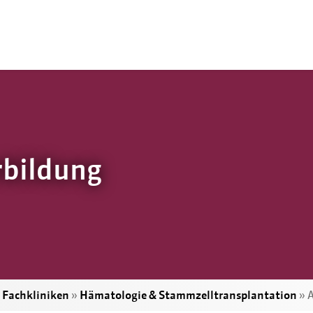
rbildung
»
Fachkliniken
»
Hämatologie & Stammzelltransplantation
»
A