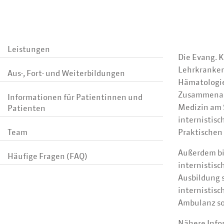
Leistungen
Die Evang. K
Lehrkrankenh
Aus-, Fort- und Weiterbildungen
Hämatologie
Zusammenarb
Informationen für Patientinnen und
Medizin am 
Patienten
internistisc
Team
Praktischen 
Außerdem bi
Häufige Fragen (FAQ)
internistisc
Ausbildung 
internistisc
Ambulanz so
Nähere Info