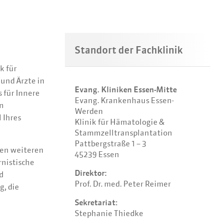
Standort der Fachklinik
k für
und Ärzte in
Evang. Kliniken Essen-Mitte
 für Innere
Evang. Krankenhaus Essen-
en
Werden
 Ihres
Klinik für Hämatologie &
Stammzelltransplantation
Pattbergstraße 1 – 3
den weiteren
45239 Essen
rnistische
Direktor:
d
Prof. Dr. med. Peter Reimer
g, die
Sekretariat:
Stephanie Thiedke