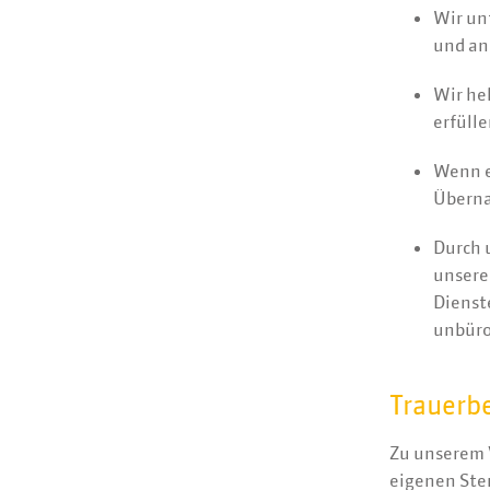
Wir un
und an
Wir he
erfülle
Wenn e
Überna
Durch 
unsere
Dienst
unbüro
Trauerb
Zu unserem V
eigenen Ster