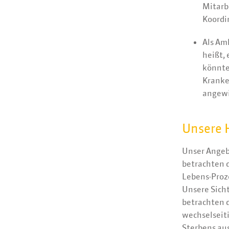
Mitarb
Koordi
Als Am
heißt, 
könnten
Kranke
angewi
Unsere 
Unser Angebo
betrachten d
Lebens-Proze
Unsere Sicht
betrachten d
wechselseit
Sterbens au