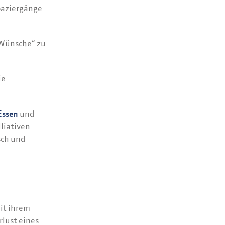
Spaziergänge
 Wünsche“ zu
ie
Essen
und
liativen
sch und
it ihrem
rlust eines