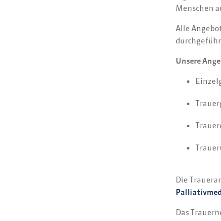
Menschen au
Alle Angebo
durchgeführ
Unsere Ange
Einzel
Trauer
Trauer
Traue
Die Trauera
Palliativmed
Das Trauern