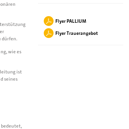
tionären
Flyer PALLIUM
nterstützung
er
Flyer Trauerangebot
 dürfen.
ung, wie es
eitung ist
d seines
 bedeutet,