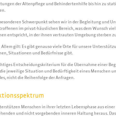
htungen der Altenpflege und Behindertenhilfe bis hin zu sta
en.
besonderen Schwerpunkt sehen wir in der Begleitung und U
troffenen im privat-häuslichen Bereich, was dem Wunsch viel
en entspricht, in der ihnen vertrauten Umgebung sterben zu
n Allem gilt: Es gibt genauso viele Orte für unsere Unterstütz
en, Situationen und Bedürfnisse gibt.
chtiges Entscheidungskriterium für die Übernahme einer Begl
die jeweilige Situation und Bedürftigkeit eines Menschen un
es, nicht die Reihenfolge der Anfragen.
ktionsspektrum
terstützen Menschen in ihrer letzten Lebensphase aus einer
henden und nicht vorgebenden inneren Haltung heraus. Das