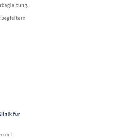
rbegleitung.
rbegleitern
linik für
en mit