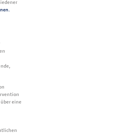
hiedener
onen.
r
hen
ende,
on
ervention
 über eine
mtlichen