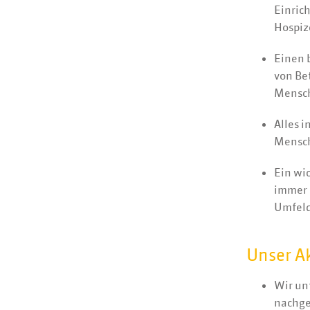
Einric
Hospiz
Einen 
von Be
Mensch
Alles i
Mensch
Ein wi
immer 
Umfeld
Unser A
Wir un
nachge