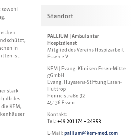
t sowohl
Standort
ng.
enschen
PALLIUM | Ambulanter
nd schützt,
Hospizdienst
schen in
Mitglied des Vereins Hospizarbeit
tten ist.
Essen e.V.
KEM | Evang. Kliniken Essen-Mitte
gGmbH
Evang. Huyssens-Stiftung Essen-
Huttrop
er stark
Henricistraße 92
rhalb des
45136 Essen
 die KEM,
ankenhäuser
Kontakt:
Tel.:
+49 201 174 – 24353
E-Mail:
pallium@kem-med.com