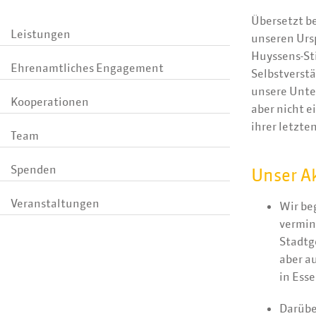
Übersetzt b
Leistungen
unseren Ursp
Huyssens-St
Ehrenamtliches Engagement
Selbstverst
unsere Unte
Kooperationen
aber nicht e
ihrer letzt
Team
Spenden
Unser A
Veranstaltungen
Wir be
vermin
Stadtg
aber a
in Esse
Darübe