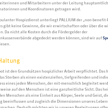
eiterinnen und Mitarbeitern unter der Leitung hauptamtlic
natorinnen und Koordinatoren getragen wird.
bulanter Hospizdienst unterliegt PALLIUM der „non-benefit-
es gibt keine Gewinne, die wir erwirtschaften oder über die w
. Da nicht alle Kosten durch die Fördergelder der
nkassenverbände abgedeckt werden können, sind wir auf
Sp
esen.
Haltung
t ist den Grundsätzen hospizlicher Arbeit verpflichtet. Das h
as Sterben als einen existenziellen, tiefgreifenden und indi
ss eines jeden Menschen, der mit-menschlich begleitet werd
weise auf den Menschen ist eine ganzheitliche Sicht. Das hei
en Menschen als eine Einheit aus Körper, Seele und Geist, di
ig beeinflussen und zugleich die Dimensionen unseres Leben
smachen. Deshalb möchten wir in unseren Begleitungen off