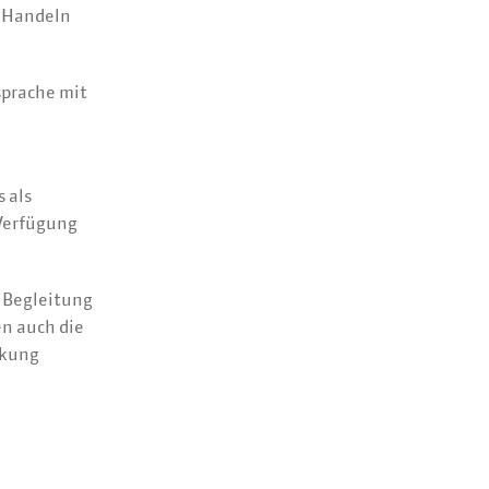
r Handeln
sprache mit
 als
 Verfügung
 Begleitung
en auch die
nkung