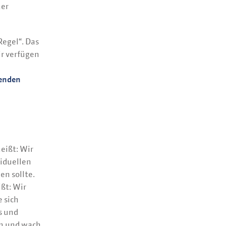
her
Regel“. Das
ir verfügen
enden
eißt: Wir
viduellen
en sollte.
ßt: Wir
e sich
s und
en und wach