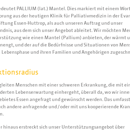
edeutet PALLIUM (lat.) Mantel. Dies markiert mit einem Wor
rung aus der heutigen Klinik für Palliativmedizin in der Eva
iftung Essen-Huttrop, als auch unseren Auftrag und unser
ändnis, aus dem sich unser Angebot ableitet. Wir möchten M
rstützung wie einen Mantel (Pallium) anbieten, der wärmt u
inengt, und der auf die Bedürfnisse und Situationen von Men
en Lebensphase und ihren Familien und Angehörigen zugeschni
ktionsradius
gleiten Menschen mit einer schweren Erkrankung, die mit ein
derten Lebenserwartung einhergeht, überall da, wo wir inne
ebietes Essen angefragt und gewünscht werden. Das umfasst
uch andere anfragende und / oder mit uns kooperierende Kr
n.
r hinaus erstreckt sich unser Unterstützungsangebot über