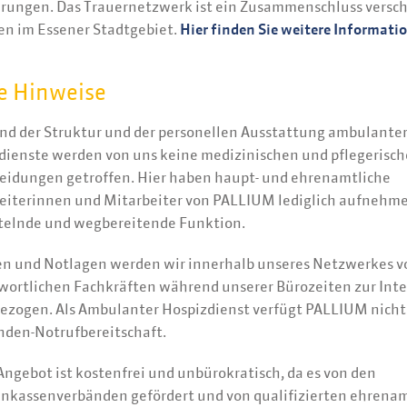
hrungen. Das Trauernetzwerk ist ein Zusammenschluss versc
en im Essener Stadtgebiet.
Hier finden Sie weitere Informati
e Hinweise
nd der Struktur und der personellen Ausstattung ambulante
dienste werden von uns keine medizinischen und pflegerisc
eidungen getroffen. Hier haben haupt- und ehrenamtliche
eiterinnen und Mitarbeiter von PALLIUM lediglich aufnehm
telnde und wegbereitende Funktion.
sen und Notlagen werden wir innerhalb unseres Netzwerkes v
wortlichen Fachkräften während unserer Bürozeiten zur Int
ezogen. Als Ambulanter Hospizdienst verfügt PALLIUM nicht
nden-Notrufbereitschaft.
Angebot ist kostenfrei und unbürokratisch, da es von den
nkassenverbänden gefördert und von qualifizierten ehrena