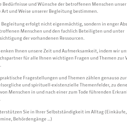
ie Bedürfnisse und Wünsche der betroffenen Menschen unse
e Art und Weise unserer Begleitung bestimmen.
 Begleitung erfolgt nicht eigenmächtig, sondern in enger Ab
troffenen Menschen und den fachlich Beteiligten und unter
sichtigung der vorhandenen Ressourcen.
henken Ihnen unsere Zeit und Aufmerksamkeit, indem wir uns
chspartner für alle Ihnen wichtigen Fragen und Themen zur
.
spraktische Fragestellungen und Themen zählen genauso zur
lsorgliche und spirituell-existenzielle Themenfelder, zu den
 von Menschen in und nach einer zum Tode führenden Erkra
.
erstützen Sie in Ihrer Selbstständigkeit im Alltag (Einkäufe,
rmine, Behördengänge …)