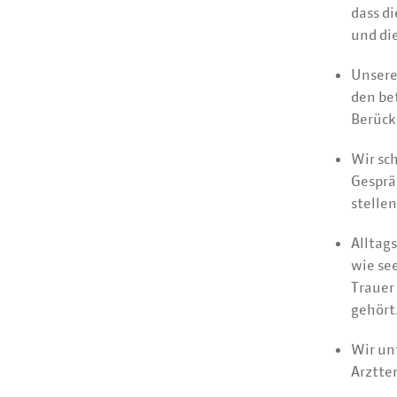
dass d
und di
Unsere
den be
Berück
Wir sc
Gesprä
stellen
Alltag
wie see
Trauer
gehört
Wir unt
Arztte