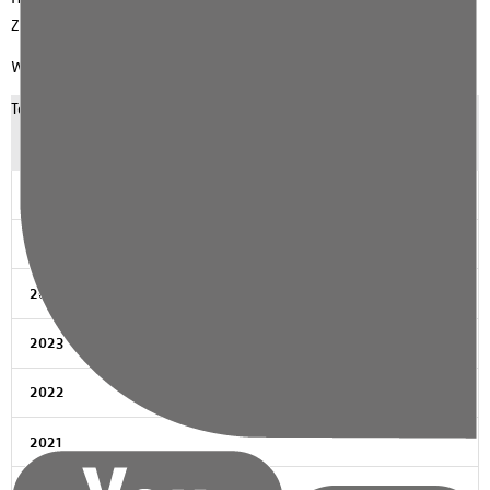
Zeit für die Patientinnen und Patienten gewonnen.“
Weitere Informationen finden Sie
hier
.
Teilen:
News Archiv
2026
2025
2024
2023
2022
2021