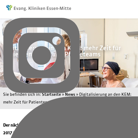
Digitalisierung an den KEM: mehr Zeit für
Patienten, Ärzte und Pflegeteams
Sie befinden sich in:
Startseite
»
News
»
Digitalisierung an den KEM:
mehr Zeit für Patienten, Ärzte und Pflegeteams
Der nächste Schritt in Richtung Digitalisierung: Erst im September
2017 fand das erste Expertenforum an den KEM | Kliniken Essen-Mitte