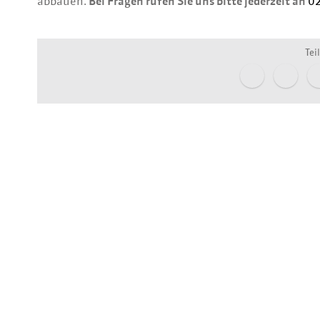
abbauen.
Bei Fragen rufen Sie uns bitte jederzeit an
02
Tei