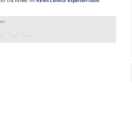
01 174 10166
. Ihr
KEMs Corona- Experten-Team
.
len: