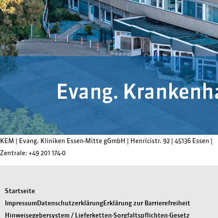
KEM |
Evang. Kliniken Essen-Mitte gGmbH
|
Henricistr. 92
|
45136 Essen
|
Zentrale:
+49 201 174-0
Startseite
Impressum
Datenschutzerklärung
Erklärung zur Barrierefreiheit
Hinweisegebersystem / Lieferketten-Sorgfaltspflichten-Gesetz