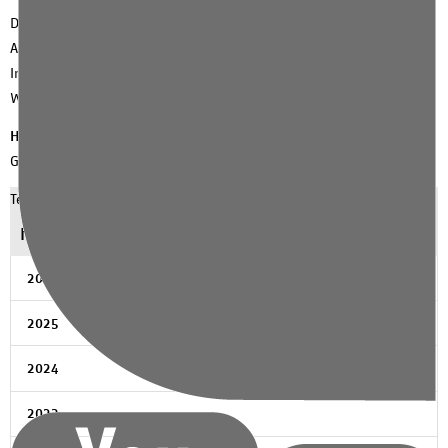
Das 6. Bundestreffen ESK findet vom 17.-20.9.2020 in Hamburg statt.
Alle weiteren
Informationen folgen Anfang des Jahres 2020 über die
Website :
www.eierstockkrebs-deutschland.de
Hier
gelangen Sie zu den Seiten der Klinik für Gynäkologie &
Gynäkologische Onkologie.
Teilen:
News Archiv
2026
2025
2024
2023