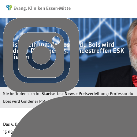
Preisverleihung: Professor du Bois wird
Goldener Pokal beim 5. Bundestreffen ESK
verliehen
Sie befinden sich in:
Startseite
»
News
»
Preisverleihung: Professor du
Bois wird Goldener Pokal beim 5. Bundestreffen ESK verliehen
Das 5. Bundestreffen ESK 2019 in Essen war ein Riesenerfolg. Vom 12. –
15.09.2019 fanden rund 500 Besucher den Weg nach Essen. In