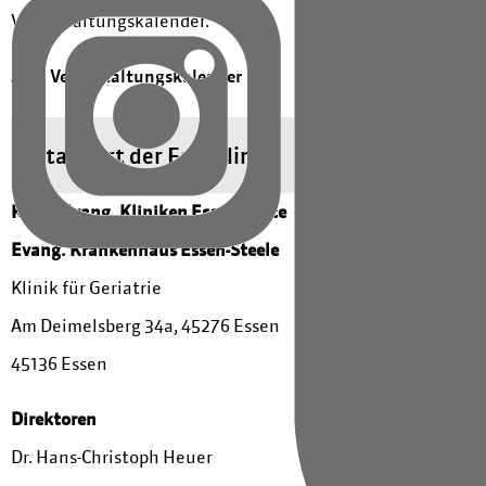
Veranstaltungskalender.
Zum Veranstaltungskalender
Standort der Fachklinik
KEM | Evang. Kliniken Essen-Mitte
Evang. Krankenhaus Essen-Steele
Klinik für Geriatrie
Am Deimelsberg 34a, 45276 Essen
45136 Essen
Direktoren
Dr. Hans-Christoph Heuer