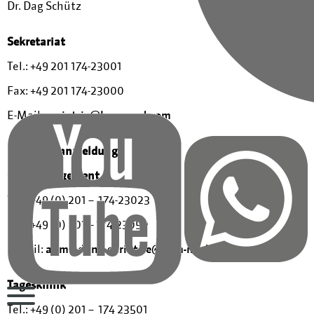
Dr. Dag Schütz
Sekretariat
Tel.: +49 201 174-23001
Fax: +49 201 174-23000
E-Mail:
geriatrie@kem-med.com
Patientenanmeldung
Casemanagement
Tel.: +49 (0) 201 – 174-23023
Fax: +49 (0) 201 – 174-23050
E-Mail:
anmeldung-geriatrie@kem-med.com
Tagesklinik
Tel.: +49 (0) 201 – 174 23501