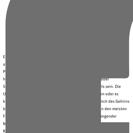
Team
Fort- und Weiterbildungen
Veranstaltungen
Ein Schlaganfall, auch als Hirninfarkt oder Apoplex bezeichnet, ist ein
akuter Notfall, der einer sofortigen ärztlichen Behandlung bedarf.
Plötzliche auftretende Lähmungen, Taubheitsgefühle, Schwindel bis
hin zur Bewusstlosigkeit, starke Kopfschmerzen, Seh- oder
Sprachstörungen können Symptome eines Schlaganfalls sein. Die
Ursache: ein Blutgerinnsel verstopft ein Gefäß im Gehirn oder es
kommt zu einer Hirnblutung. Je nachdem, welcher Bereich des Gehirns
betroffen ist, treten unterschiedliche Symptome auf. In den meisten
Fällen ist nur eine Körperhälfte betroffen. Ein herabhängender
Mundwinkel oder Lähmungserscheinungen in den Gliedmaßen einer
Körperseite sind typisch.