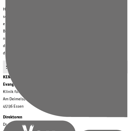
Handelt es sich um ein Gerinnsel, wird versucht, das Gefäß
schnellstmöglich wieder zu öffnen – entweder medikamentös über
eine Infusion oder per Katheder. Häufig findet eine kombinierte
Behandlung statt. Allerdings sollte dies bereits in den ersten Stunden
nach Beginn der Symptome geschehen. Eine schnelle Behandlung in
der Klinik ist daher unerlässlich. Liegt eine Blutung vor, muss diese in
der Regel operativ gestoppt werden.
Standort der Fachklinik
KEM | Evang. Kliniken Essen-Mitte
Evang. Krankenhaus Essen-Steele
Klinik für Geriatrie
Am Deimelsberg 34a, 45276 Essen
45136 Essen
Direktoren
Dr. Hans-Christoph Heuer