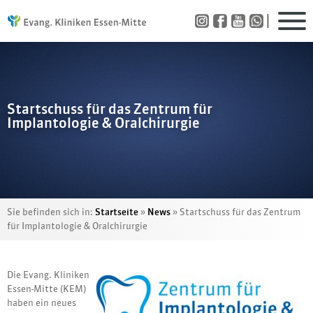
Startschuss für das Zentrum für
Implantologie & Oralchirurgie
Sie befinden sich in:
Startseite
»
News
»
Startschuss für das Zentrum
für Implantologie & Oralchirurgie
Die Evang. Kliniken
Essen-Mitte (KEM)
haben ein neues