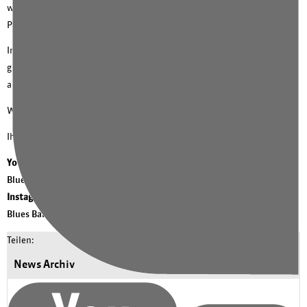
wie zum Beispiel Annette Aldick am Saxophon. Sie ist unsere
Pflegedirektorin.
Im Video sehen Sie einen lässig, lockeren Konzertauftakt mit einem
groovigen Sound, der Andreas du Bois für viele von einer ganz
anderen & neuen Seite zeigt.
Wir wünschen good moods & vibrations!
Ihre KEM
YouTube #kemsmedizin:
Prof. du Bois, Bandleader von Rhythm &
Blues Band, 12.5.2020
Instagram #kemsmedizin:
Prof. du Bois, Bandleader von Rhythm &
Blues Band, 10.5.2020
Teilen:
News Archiv
2026