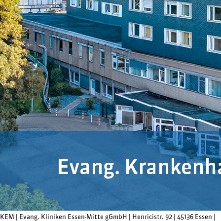
KEM |
Evang. Kliniken Essen-Mitte gGmbH
|
Henricistr. 92
|
45136 Essen
|