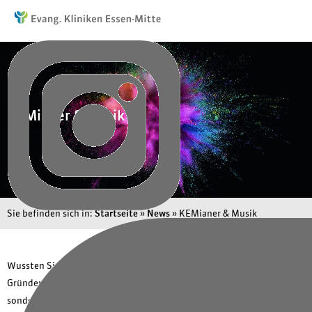
KEMianer & Musik
Sie befinden sich in:
Startseite
»
News
»
KEMianer & Musik
Wussten Sie schon? Professor Andreas du Bois ist nicht nur der
Gründer und Direktor eines der größten GynOnko-
Zentren in Europa,
sondern schöpft für seine onkologische Arbeit auch Kraft aus der