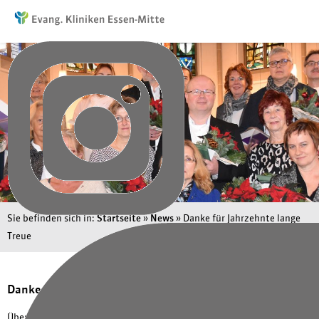
Sie befinden sich in:
Startseite
»
News
»
Danke für Jahrzehnte lange
Treue
Danke für Jahrzehnte lange Treue
Über 40 Jahre arbeiten einige Mitarbeitende an den KEM. Das rührt