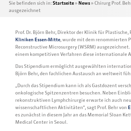
Sie befinden sich in:
Startseite
»
News
»
Chirurg Prof. Be
ausgezeichnet
Prof. Dr. Björn Behr, Direktor der Klinik für Plastisch
Kliniken Essen-Mitte
, wurde mit dem renommierten Pe
Reconstructive Microsurgery (WSRM) ausgezeichnet. Da
einem kompetitiven Verfahren diese internationale 
Das Stipendium ermöglicht ausgewählten internationa
Björn Behr, den fachlichen Austausch an weltweit fü
„Durch das Stipendium kann ich als Gastdozent versc
onkologische Spitzenzentren besuchen. Neben Einblic
rekonstruktiven Lymphchirurgie erwarte ich auch neu
wissenschaftlichen Aktivitäten“, sagt Prof. Behr von
E
es zunächst in diesem Jahr an das Memorial Sloan Ket
Medical Center in Seoul.