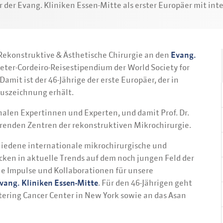
hr der Evang. Kliniken Essen-Mitte als erster Europäer mit 
e, Rekonstruktive & Ästhetische Chirurgie an den
Evang.
ter-Cordeiro-Reisestipendium der World Society for
mit ist der 46-Jährige der erste Europäer, der in
Auszeichnung erhält.
len Expertinnen und Experten, und damit Prof. Dr.
hrenden Zentren der rekonstruktiven Mikrochirurgie.
hiedene internationale mikrochirurgische und
ken in aktuelle Trends auf dem noch jungen Feld der
e Impulse und Kollaborationen für unsere
vang. Kliniken Essen-Mitte
. Für den 46-Jährigen geht
tering Cancer Center in New York sowie an das Asan