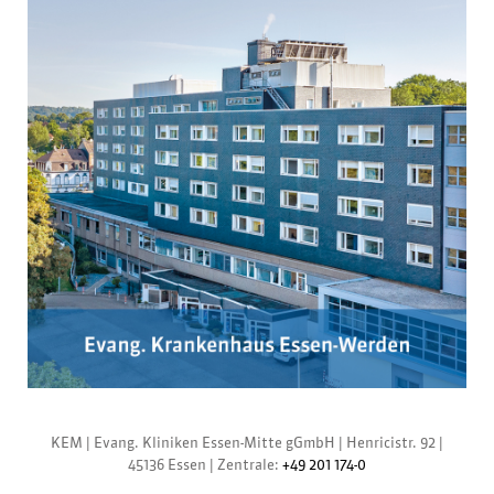
KEM |
Evang. Kliniken Essen-Mitte gGmbH
|
Henricistr. 92
|
45136 Essen
|
Zentrale:
+49 201 174-0