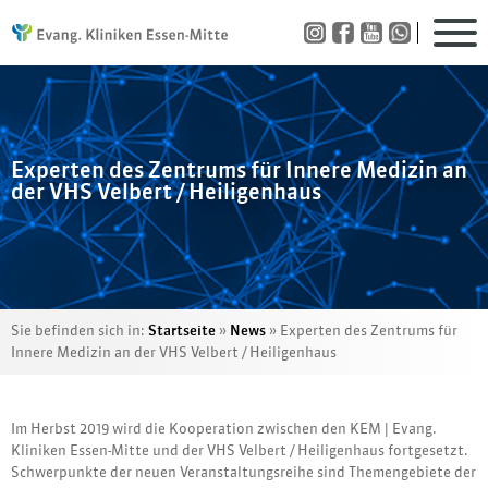
Experten des Zentrums für Innere Medizin an
der VHS Velbert / Heiligenhaus
Sie befinden sich in:
Startseite
»
News
»
Experten des Zentrums für
Innere Medizin an der VHS Velbert / Heiligenhaus
Im Herbst 2019 wird die Kooperation zwischen den KEM | Evang.
Kliniken Essen-Mitte und der VHS Velbert / Heiligenhaus fortgesetzt.
Schwerpunkte der neuen Veranstaltungsreihe sind Themengebiete der