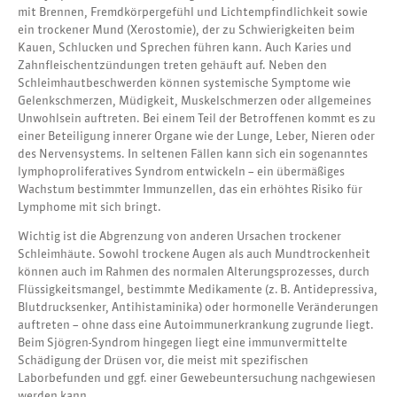
mit Brennen, Fremdkörpergefühl und Lichtempfindlichkeit sowie
ein trockener Mund (Xerostomie), der zu Schwierigkeiten beim
Kauen, Schlucken und Sprechen führen kann. Auch Karies und
Zahnfleischentzündungen treten gehäuft auf. Neben den
Schleimhautbeschwerden können systemische Symptome wie
Gelenkschmerzen, Müdigkeit, Muskelschmerzen oder allgemeines
Unwohlsein auftreten. Bei einem Teil der Betroffenen kommt es zu
einer Beteiligung innerer Organe wie der Lunge, Leber, Nieren oder
des Nervensystems. In seltenen Fällen kann sich ein sogenanntes
lymphoproliferatives Syndrom entwickeln – ein übermäßiges
Wachstum bestimmter Immunzellen, das ein erhöhtes Risiko für
Lymphome mit sich bringt.
Wichtig ist die Abgrenzung von anderen Ursachen trockener
Schleimhäute. Sowohl trockene Augen als auch Mundtrockenheit
können auch im Rahmen des normalen Alterungsprozesses, durch
Flüssigkeitsmangel, bestimmte Medikamente (z. B. Antidepressiva,
Blutdrucksenker, Antihistaminika) oder hormonelle Veränderungen
auftreten – ohne dass eine Autoimmunerkrankung zugrunde liegt.
Beim Sjögren-Syndrom hingegen liegt eine immunvermittelte
Schädigung der Drüsen vor, die meist mit spezifischen
Laborbefunden und ggf. einer Gewebeuntersuchung nachgewiesen
werden kann.