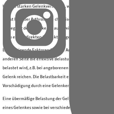
bzw. zu starken Gelenkverschleiß, welcher durch verschie
Meist liegt der Arthrose ein chronisches Ungleichgewicht z
Bewegung des Gelenkes erlaubt, wird aufgebraucht und vo
es zu einem direkten Kontakt der gegenüberliegenden Kno
Begünstigende Faktoren für eine Arthrose können unterteilt 
anderen Seite die effektive Belastung des Gelenkes erhöhen
belastet wird, z.B. bei angeborenen Fehlstellungen oder 
Gelenk reichen. Die Belastbarkeit eines Gelenkes kann auc
Vorschädigung durch eine Gelenkentzündung (Arthritis), we
Eine übermäßige Belastung der Gelenke liegt etwa vor bei s
eines Gelenkes sowie bei verschiedenen Stoffwechsel- un