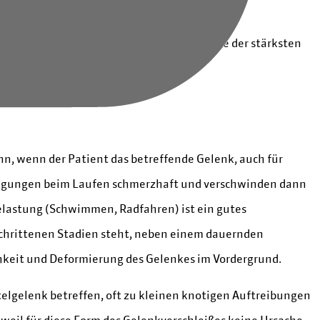
end an denjenigen Gelenken beobachtet, die der stärksten
e des Fußes).
nn, wenn der Patient das betreffende Gelenk, auch für
 Bewegungen beim Laufen schmerzhaft und verschwinden dann
lastung (Schwimmen, Radfahren) ist ein gutes
schrittenen Stadien steht, neben einem dauernden
hkeit und Deformierung des Gelenkes im Vordergrund.
elgelenk betreffen, oft zu kleinen knotigen Auftreibungen
weil für diese Form des Gelenkverschleißes keine Ursache,