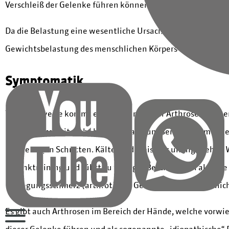
Verschleiß der Gelenke führen können.
Da die Belastung eine wesentliche Ursache in der Entstehu
Gewichtsbelastung des menschlichen Körpers ausgesetzt si
Symptomatik
Typischerweise kommt es bei Beginn einer Arthrose zu eine
relativ kurze Zeit nicht benutzt hat: zum Beispiel beim K
nach einigen Schritten. Kälte wird meist als unangenehm
Gelenktraining und führt zu weniger Beschwerden als eine
Bewegungsschmerz (arthrotische Gelenke sind in Ruhe nich
Es gibt auch Arthrosen im Bereich der Hände, welche vorwi
dieser Gelenke führen und als sogenannte „idiopathische“ F