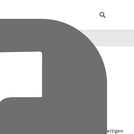
Suche öffnen
throse („Gelenkverschleiß“)
Krankheitsbilder
Wissenschaft
s Menschen unterliegen einem natürlichen
it „Arthrose“ wird dies aber erst bei einem vorzeitigen