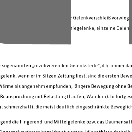
ng der Arthrose darstellt, wird der Gelenkverschleiß vorwieg
nd (Wirbelsäule, Hüftgelenke, Kniegelenke, einzelne Gelenk
r sogenannten „rezidivierenden Gelenksteife“, d.h. immer da
niegelenk, wenn er im Sitzen Zeitung liest, sind die ersten
, Wärme als angenehm empfunden, längere Bewegung ohne Be
 Beanspruchung mit Belastung (Laufen, Wandern). In fortge
t schmerzhaft), die meist deutlich eingeschränkte Beweglic
egend die Fingerend- und Mittelgelenke bzw. das Daumensatt
ingerpolyarthrose bezeichnet werden. Idiopathisch deshalb, 