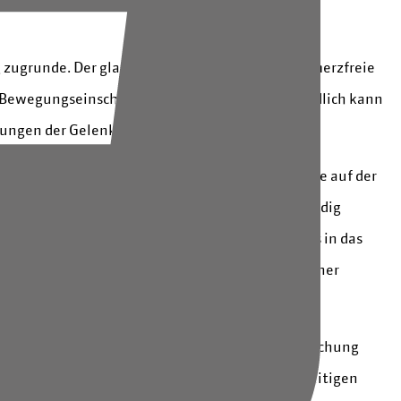
 zugrunde. Der glatte Knorpel, welcher eine schmerzfreie
d Bewegungseinschränkungen zur Folge. Letztendlich kann
ngen der Gelenke sind die Folge.
des Gelenkes selbst verschlechtern und solche, die auf der
lenkfläche nicht gleichmäßig bzw. nicht vollständig
kdeformitäten wie durch Knochenbrüche, die bis in das
ahen Knochenanteile vermindert sein oder bei einer
ühren kann.
einseitiger beruflicher oder sportlicher Beanspruchung
lagerungen oder Fehlbelastungen zu einem vorzeitigen