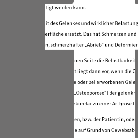
dene Faktoren begünstigt werden kann.
wischen Belastbarkeit des Gelenkes und wirklicher Belastung
n „rauher“ Gelenkoberfläche ersetzt. Das hat Schmerzen un
chenflächen kommen, schmerzhafter „Abrieb“ und Deformieru
werden in solche, die auf der einen Seite die Belastbarkeit 
. Eine verminderte Belastbarkeit liegt dann vor, wenn die Ge
Entwicklungsstörungen der Gelenke oder bei erworbenen Gelen
h bei höhergradiger Entkalkung („Osteoporose“) der gelenkn
lche – auch nach Ausheilung – sekundär zu einer Arthrose f
tarkem Übergewicht des Patienten, bzw. der Patientin, oder 
d neurologischen Erkrankungen, die auf Grund von Gewebsab