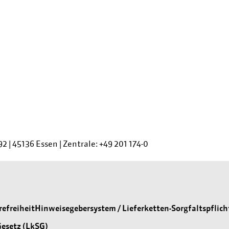
92
|
45136 Essen
|
Zentrale:
+49 201 174-0
refreiheit
Hinweisegebersystem / Lieferketten-Sorgfaltspflich
Gesetz (LkSG)