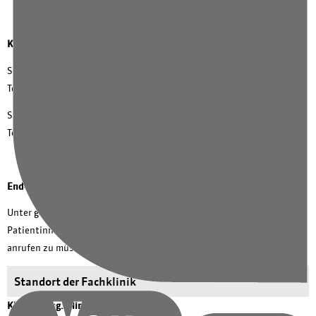
Kontakt Stationen
Station IM1, Etage II
Tel.:
+49 201 174-21101
Station Aalto, Sockelgeschoß
Tel.:
+49 201 174-43101
Endoskopietermine vereinbaren
Unter
gastrocolotermin@kem-med.com
können Ärzte und
Patientinnen und Patienten Endoskopietermine vereinbaren ohne
anrufen zu müssen.
Standort der Fachklinik
KEM | Evang. Kliniken Essen-Mitte