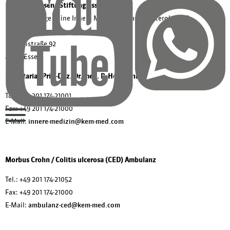
Evang. Huyssens-Stiftung Essen-Huttrop
Klinik für Allgemeine Innere Medizin I, Gastroenterologie &
Diabetologie
Henricistraße 92
45136 Essen
Sekretariat Priv.-Doz. Dr. med. P. Hoffmann
Tel.:
+49 201 174-21001
Fax:
+49 201 174-21000
E-Mail:
innere-medizin@kem-med.com
Morbus Crohn / Colitis ulcerosa (CED) Ambulanz
Tel.:
+49 201 174-21052
Fax:
+49 201 174-21000
E-Mail:
ambulanz-ced@kem-med.com